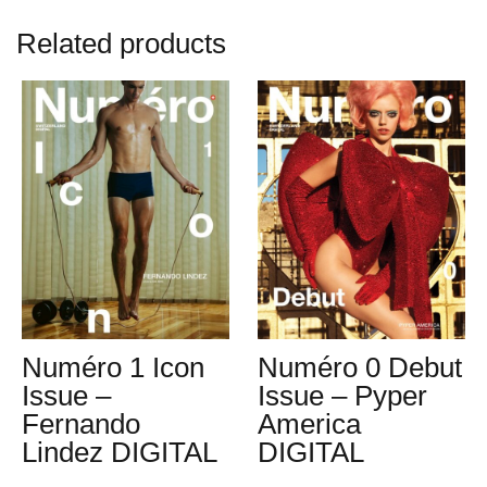
Issue
Related products
-
Roman
Noven
DIGITAL
quantity
Numéro 0 Debut
Numéro 1 Icon
Issue – Pyper
Issue –
America
Fernando
DIGITAL
Lindez DIGITAL